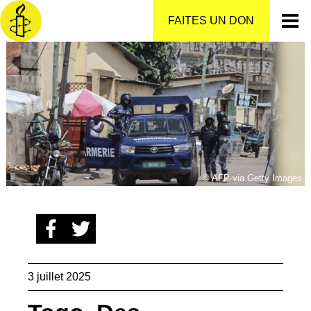
Aller
au
FAITES UN DON
contenu
© AFP via Getty Images
3 juillet 2025