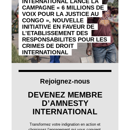
INTERNATIONAL LANCE LA
CAMPAGNE « 6 MILLIONS DE
VOIX POUR LA JUSTICE AU
CONGO », NOUVELLE
INITIATIVE EN FAVEUR DE
L’ETABLISSEMENT DES
RESPONSABILITES POUR LES
CRIMES DE DROIT
INTERNATIONAL
Rejoignez-nous
DEVENEZ MEMBRE
D’AMNESTY
INTERNATIONAL
Transformez votre indignation en action et
choisissez l’engagement qui vous convient.