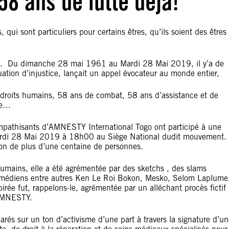
58 ans de lutte déjà!
sont particuliers pour certains êtres, qu’ils soient des êtres
 Du dimanche 28 mai 1961 au Mardi 28 Mai 2019, il y’a de
ion d’injustice, lançait un appel évocateur au monde entier,
s humains, 58 ans de combat, 58 ans d’assistance et de
re…
sants d’AMNESTY International Togo ont participé à une
ardi 28 Mai 2019 à 18h00 au Siège National dudit mouvement.
tion de plus d’une centaine de personnes.
humains, elle a été agrémentée par des sketchs , des slams
omédiens entre autres Ken Le Roi Bokon, Mesko, Selom Laplume
rée fut, rappelons-le, agrémentée par un alléchant procès fictif
d’AMNESTY.
és sur un ton d’activisme d’une part à travers la signature d’un