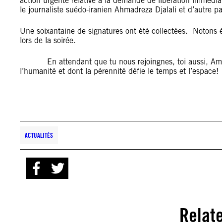
action urgente relative à la demande de libération immédiat
le journaliste suédo-iranien Ahmadreza Djalali et d’autre p
Une soixantaine de signatures ont été collectées. Notons
lors de la soirée.
En attendant que tu nous rejoingnes, toi aussi, Amnesty 
l’humanité et dont la pérennité défie le temps et l’espace!
ACTUALITÉS
Relat