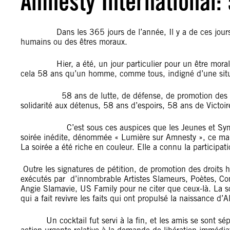
Amnesty International: 
Dans les 365 jours de l’année, Il y a de ces jours, qui 
humains ou des êtres moraux.
Hier, a été, un jour particulier pour un être moral.
cela 58 ans qu’un homme, comme tous, indigné d’une situat
58 ans de lutte, de défense, de promotion des droit
solidarité aux détenus, 58 ans d’espoirs, 58 ans de Victoi
C’est sous ces auspices que les Jeunes et Sympathi
soirée inédite, dénommée « Lumière sur Amnesty », ce m
La soirée a été riche en couleur. Elle a connu la participa
Outre les signatures de pétition, de promotion des droits 
exécutés par d’innombrable Artistes Slameurs, Poètes, C
Angie Slamavie, US Family pour ne citer que ceux-là. La soi
qui a fait revivre les faits qui ont propulsé la naissance 
Un cocktail fut servi à la fin, et les amis se sont sépar