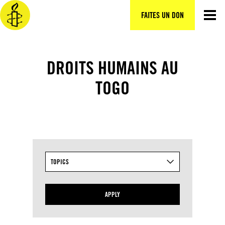
Aller
au
FAITES UN DON
contenu
DROITS HUMAINS AU
TOGO
TOPICS
APPLY