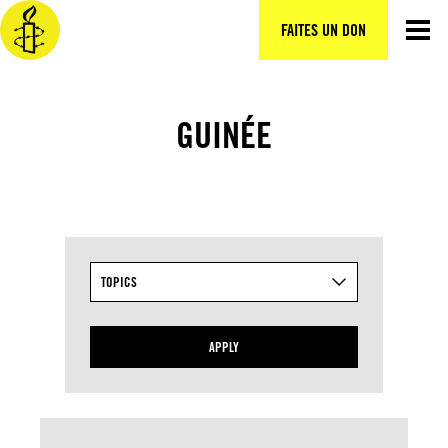
Aller
au
FAITES UN DON
contenu
GUINÉE
TOPICS
APPLY