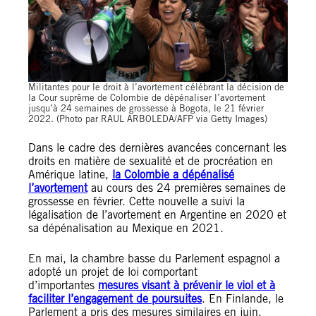
Militantes pour le droit à l’avortement célébrant la décision de
la Cour suprême de Colombie de dépénaliser l’avortement
jusqu’à 24 semaines de grossesse à Bogota, le 21 février
2022. (Photo par RAUL ARBOLEDA/AFP via Getty Images)
Dans le cadre des dernières avancées concernant les
droits en matière de sexualité et de procréation en
Amérique latine,
la Colombie a dépénalisé
l’avortement
au cours des 24 premières semaines de
grossesse en février. Cette nouvelle a suivi la
légalisation de l’avortement en Argentine en 2020 et
sa dépénalisation au Mexique en 2021.
En mai, la chambre basse du Parlement espagnol a
adopté un projet de loi comportant
d’importantes
mesures visant à prévenir le viol et à
faciliter l’engagement de poursuites
. En Finlande, le
Parlement a pris des mesures similaires en juin,