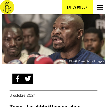
Aller
au
FAITES UN DON
contenu
© SEYLLOU/AFP via Getty Images
3 octobre 2024