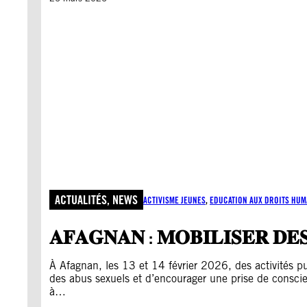
ACTUALITÉS
, 
NEWS
ACTIVISME JEUNES
, 
EDUCATION AUX DROITS HUM
𝐀𝐅𝐀𝐆𝐍𝐀𝐍 : 𝐌𝐎𝐁𝐈𝐋𝐈𝐒𝐄𝐑 𝐃𝐄𝐒
À Afagnan, les 13 et 14 février 2026, des activités pu
des abus sexuels et d’encourager une prise de consci
à…