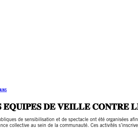
AINS
 𝐄́𝐐𝐔𝐈𝐏𝐄𝐒 𝐃𝐄 𝐕𝐄𝐈𝐋𝐋𝐄 𝐂𝐎𝐍𝐓𝐑𝐄 𝐋
bliques de sensibilisation et de spectacle ont été organisées afin
ence collective au sein de la communauté. Ces activités s’insc