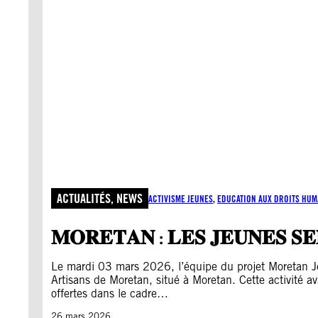
ACTUALITÉS
, 
NEWS
ACTIVISME JEUNES
, 
EDUCATION AUX DROITS HUM
𝐌𝐎𝐑𝐄𝐓𝐀𝐍 : 𝐋𝐄𝐒 𝐉𝐄𝐔𝐍𝐄𝐒 𝐒𝐄𝐍
Le mardi 03 mars 2026, l’équipe du projet Moretan Je
Artisans de Moretan, situé à Moretan. Cette activité ava
offertes dans le cadre…
26 mars 2026