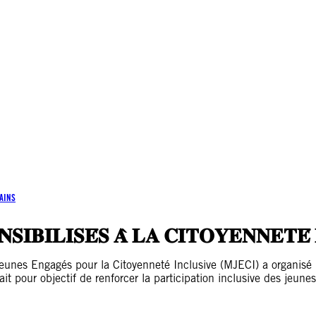
AINS
𝐒𝐈𝐁𝐈𝐋𝐈𝐒𝐄́𝐒 𝐀̀ 𝐋𝐀 𝐂𝐈𝐓𝐎𝐘𝐄𝐍𝐍𝐄𝐓𝐄́ 
unes Engagés pour la Citoyenneté Inclusive (MJECI) a organisé 
it pour objectif de renforcer la participation inclusive des jeunes